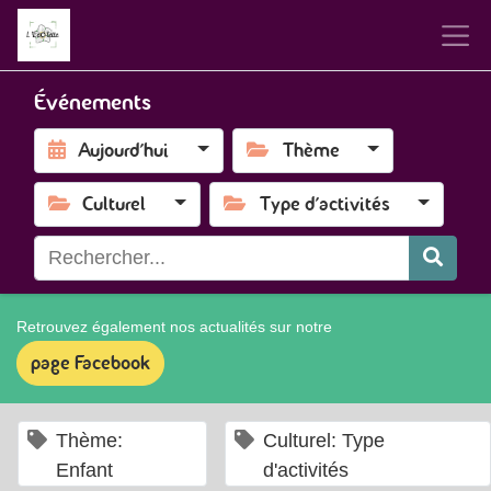
Événements
Aujourd'hui
Thème
Culturel
Type d'activités
Retrouvez également nos actualités sur notre
page Facebook
×
×
Thème:
Culturel: Type
Enfant
d'activités