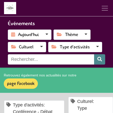
Événements
Aujourd'hui
Thème
Culturel
Type d'activités
Retrouvez également nos actualités sur notre
page Facebook
×
Culturel:
×
Type d'activités:
Type
Conférence - Débat