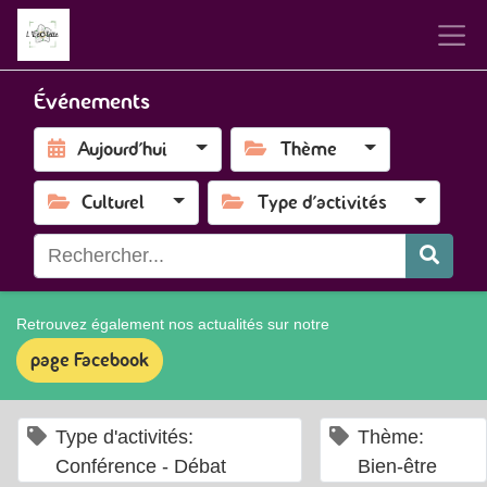
Événements
Aujourd'hui
Thème
Culturel
Type d'activités
Retrouvez également nos actualités sur notre
page Facebook
×
×
Type d'activités:
Thème:
Conférence - Débat
Bien-être